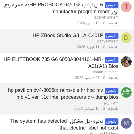
فایل لپتاپ HP PROBOOK 645 G2به همراه رفع
بایوس
T
ارور manufactur program mode
tadarok system
پاسخ‌ها
0
12 مارس 2026
HP ZBook Studio G3 LA-C401P
بایوس
D
danyalmoein
پاسخ‌ها
0
11 فوریه 2026
HP ELITEBOOK 735 G6 6050A3044101-MB-
بایوس
A01(A1) Bios
vahab hemmati
پاسخ‌ها
0
27 دسامبر 2025
hp pavilion dv4-3006tx rains-dis hr hpc mv
بایوس
mb v1 ver f.1c intel processors dr- dump bios
دکتر بایوس
پاسخ‌ها
2
10 سپتامبر 2023
نحوه حل مشکل “The system has detected
بایوس
M
that electric label not exist”
Monireh Makhour