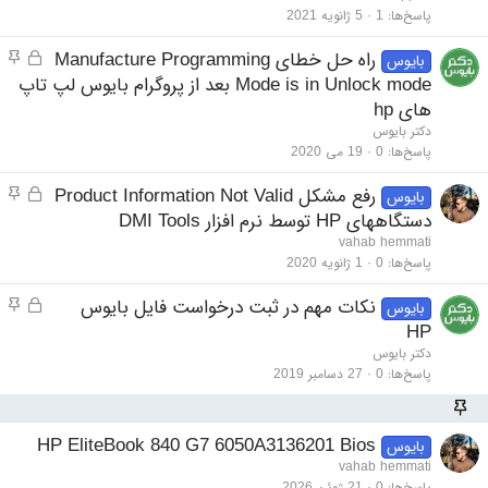
پاسخ‌ها
1
5 ژانویه 2021
قفل 
مو
راه حل خطای Manufacture Programming
بایوس
Mode is in Unlock mode بعد از پروگرام بایوس لپ تاپ
های hp
دکتر بایوس
پاسخ‌ها
0
19 می 2020
قفل 
مو
رفع مشکل Product Information Not Valid
بایوس
دستگاههای HP توسط نرم افزار DMI Tools
vahab hemmati
پاسخ‌ها
0
1 ژانویه 2020
قفل 
مو
نکات مهم در ثبت درخواست فایل بایوس
بایوس
HP
دکتر بایوس
پاسخ‌ها
0
27 دسامبر 2019
HP EliteBook 840 G7 6050A3136201 Bios
بایوس
vahab hemmati
پاسخ‌ها
0
21 ژوئن 2026