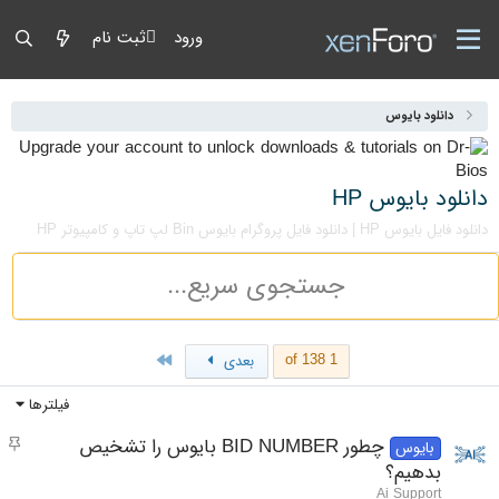
ورود
ثبت نام
دانلود بایوس
دانلود بایوس HP
دانلود فایل بایوس HP | دانلود فایل پروگرام بایوس Bin لپ تاپ و کامپیوتر HP
Last
1 of 138
بعدی
فیلترها
مو
چطور BID NUMBER بایوس را تشخیص
بایوس
بدهیم؟
Ai Support