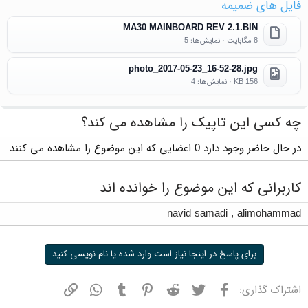
فایل های ضمیمه
MA30 MAINBOARD REV 2.1.BIN
8 مگابایت · نمایش‌ها: 5
photo_2017-05-23_16-52-28.jpg
156 KB · نمایش‌ها: 4
چه کسی این تاپیک را مشاهده می کند؟
در حال حاضر وجود دارد 0 اعضایی که این موضوع را مشاهده می کنند
کاربرانی که این موضوع را خوانده اند
navid samadi
,
alimohammad
برای پاسخ در اینجا نیاز است وارد شده یا نام نویسی کنید
فیسبوک
توییتر
ردیت
پینترست
تامبلر
واتسپ
نشانی
اشتراک گذاری: