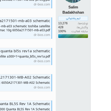
dr-bios.com
Salim
Badakhshan
تیم پشتیبانی
50a2171501-mb-a03 schematic
نوشته‌ها
13,276
-mb-a03 schematic toshiba satellite
واکنش‌ها
428
omac 10g 6050a2171501-mb-a03.pdf
سابقه فعالیت:
dr-bios.com
0 quanta bl5s rev1a schematic
ellite a300=1=quanta_bl5s_rev1a.pdf
dr-bios.com
0A2171301-MB-A02 Schematic
mac 6050A2171301-MB-A02 Schematic
dr-bios.com
Quanta BL5S Rev 1A Schematic
 A300 Quanta BL5S Rev 1A Schematic