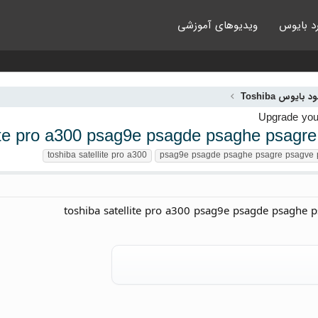
د بایوس
ویدیوهای آموزشی
د بایوس Toshiba
lite pro a300 psag9e psagde psaghe psagre
toshiba satellite pro a300
psag9e psagde psaghe psagre psagve 
toshiba satellite pro a300 psag9e psagde psaghe