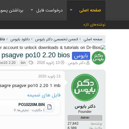
صفحه اصلی
درخواست فایل
برداشتن پسور
نوشته‌های تازه
صفحه اصلی
انجمن تخصصی دکتر بایوس
دانلود بایوس
دانلو
 psagve po10 2.20 bios
بایوس
آغازگر گفتمان
تاریخ شروع
برچسب‌ها
دکتر بایوس
13 ژانویه 2020
po10 2.20
bin
13 ژانویه 2020
 psagre psagve po10 2.20 1 mb
فایل های ضمیمه
PO10220M.BIN
دکتر بایوس
1 مگابایت · نمایش‌ها: 9
Founder
Admin
نوشته‌ها
27,842
واکنش‌ها
6,389