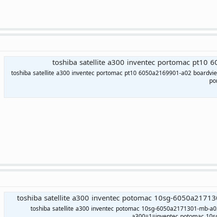
toshiba satellite a300 inventec portomac pt10
toshiba satellite a300 inventec portomac pt10 6050a2169901-a02 boardvie
po
toshiba satellite a300 inventec potomac 10sg-6050a2171
toshiba satellite a300 inventec potomac 10sg-6050a2171301-mb-a02
a300=1=inventec potomac 10s