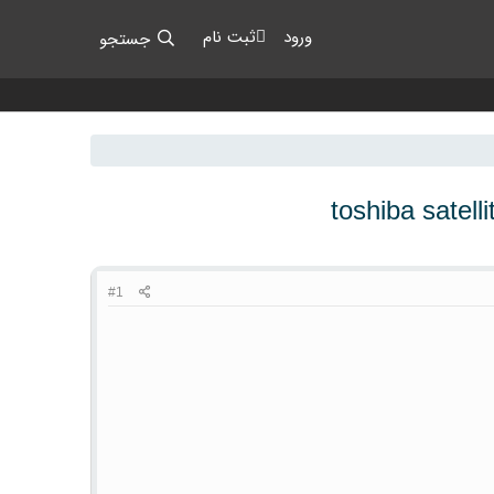
ورود
ثبت نام
جستجو
toshiba satel
#1