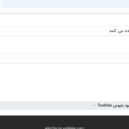
د بایوس Toshiba
Add-Ons
by xenMade.com
|