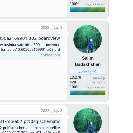
سابقه فعالیت:
3 جولای 2022
 6050a2169901 a02 boardview
w toshiba satellite a300=1=inventec
rtomac pt10 6050a2169901-a02.brd
dr-bios.com
Salim
Badakhshan
تیم پشتیبانی
نوشته‌ها
13,276
واکنش‌ها
428
سابقه فعالیت:
3 جولای 2022
301-mb-a02 pt10sg schematic
 pt10sg schematic toshiba satellite
g-6050a2171301-mb-a02 pt10sg.pdf