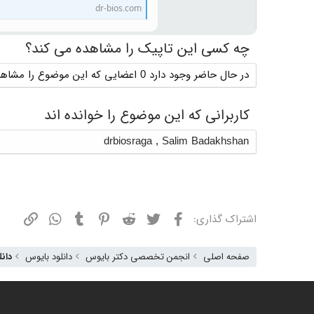
dr-bios.com
چه کسی این تاپیک را مشاهده می کند؟
در حال حاضر وجود دارد 0 اعضایی که این موضوع را مشاهده می کنند
کاربرانی که این موضوع را خوانده اند
drbiosraga
,
Salim Badakhshan
فیسبوک
توییتر
ردیت
پینترست
تامبلر
واتسپ
نشانی
اشتراک گذاری:
صفحه اصلی
انجمن تخصصی دکتر بایوس
دانلود بایوس
دانلو