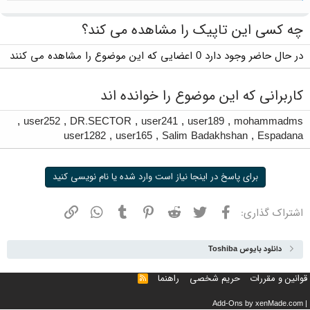
چه کسی این تاپیک را مشاهده می کند؟
در حال حاضر وجود دارد 0 اعضایی که این موضوع را مشاهده می کنند
کاربرانی که این موضوع را خوانده اند
,
user252
,
DR.SECTOR
,
user241
,
user189
,
mohammadms
user1282
,
user165
,
Salim Badakhshan
,
Espadana
برای پاسخ در اینجا نیاز است وارد شده یا نام نویسی کنید
فیسبوک
توییتر
ردیت
پینترست
تامبلر
واتسپ
نشانی
اشتراک گذاری:
دانلود بایوس Toshiba
قوانین و مقررات
حریم شخصی
راهنما
خوراک
Add-Ons
by xenMade.com
|