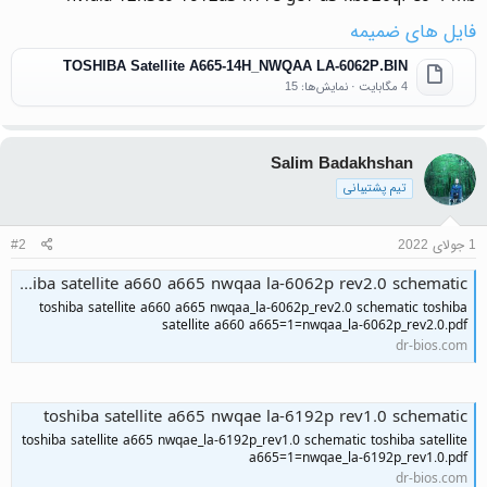
فایل های ضمیمه
TOSHIBA Satellite A665-14H_NWQAA LA-6062P.BIN
4 مگابایت · نمایش‌ها: 15
Salim Badakhshan
تیم پشتیبانی
1 جولای 2022
#2
toshiba satellite a660 a665 nwqaa la-6062p rev2.0 schematic
toshiba satellite a660 a665 nwqaa_la-6062p_rev2.0 schematic toshiba
satellite a660 a665=1=nwqaa_la-6062p_rev2.0.pdf
dr-bios.com
toshiba satellite a665 nwqae la-6192p rev1.0 schematic
toshiba satellite a665 nwqae_la-6192p_rev1.0 schematic toshiba satellite
a665=1=nwqae_la-6192p_rev1.0.pdf
dr-bios.com