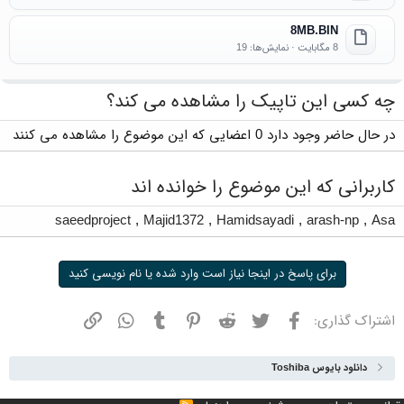
8MB.BIN
8 مگابایت · نمایش‌ها: 19
چه کسی این تاپیک را مشاهده می کند؟
در حال حاضر وجود دارد 0 اعضایی که این موضوع را مشاهده می کنند
کاربرانی که این موضوع را خوانده اند
saeedproject
,
Majid1372
,
Hamidsayadi
,
arash-np
,
Asa
برای پاسخ در اینجا نیاز است وارد شده یا نام نویسی کنید
فیسبوک
توییتر
ردیت
پینترست
تامبلر
واتسپ
نشانی
اشتراک گذاری:
دانلود بایوس Toshiba