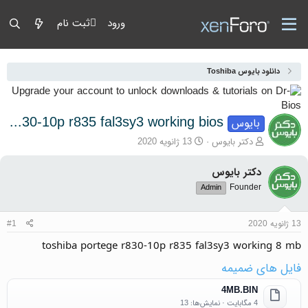
ورود
ثبت نام
دانلود بایوس Toshiba
toshiba portege r830-10p r835 fal3sy3 working bios
بایوس
آغازگر گفتمان
تاریخ شروع
دکتر بایوس
13 ژانویه 2020
دکتر بایوس
Founder
Admin
13 ژانویه 2020
#1
toshiba portege r830-10p r835 fal3sy3 working 8 mb
فایل های ضمیمه
4MB.BIN
4 مگابایت · نمایش‌ها: 13