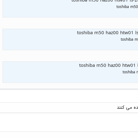
toshiba m50 haz00 htw01 ls-
toshiba m50
toshiba m50 haz00 htw01 l
toshiba m
toshiba m50 haz00 htw01 
toshiba 