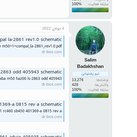
سابقه فعالیت:
4 جولای 2022
pal la-2861 rev1.0 schematic
ite m50=1=compal_la-2861_rev1.0.pdf
dr-bios.com
Salim
Badakhshan
s-2863 odd 405943 schematic
تیم پشتیبانی
hiba m50 haz00 ls-2863 odd 405943
نوشته‌ها
13,276
dr-bios.com
واکنش‌ها
428
سابقه فعالیت:
1369-a 0815 rev a schematic
1 rc460 sb450 401369-a 0815 rev a
dr-bios.com