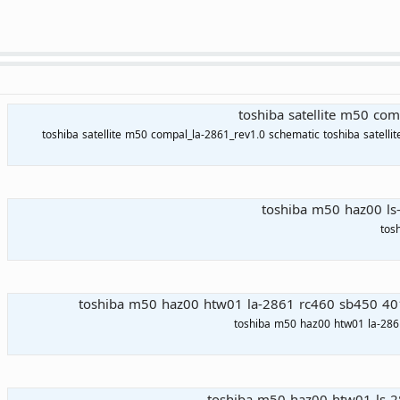
toshiba satellite m50 com
toshiba satellite m50 compal_la-2861_rev1.0 schematic toshiba satell
toshiba m50 haz00 l
tos
toshiba m50 haz00 htw01 la-2861 rc460 sb450 40
toshiba m50 haz00 htw01 la-286