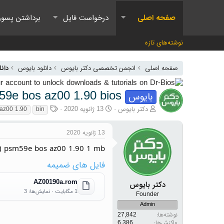
صفحه اصلی
درخواست فایل
برداشتن پسور
نوشته‌های تازه
صفحه اصلی
انجمن تخصصی دکتر بایوس
دانلود بایوس
دانلو
9e bos az00 1.90 bios
بایوس
آغازگر گفتمان
تاریخ شروع
برچسب‌ها
دکتر بایوس
13 ژانویه 2020
az00 1.90
bin
13 ژانویه 2020
) psm59e bos az00 1.90 1 mb
فایل های ضمیمه
AZ00190a.rom
دکتر بایوس
1 مگابایت · نمایش‌ها: 3
Founder
Admin
نوشته‌ها
27,842
واکنش‌ها
6,386