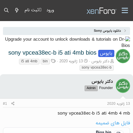
ورود
ثبت نام
دانلود بایوس Sony
sony vpcea38ec-b i5 ati 4mb bios
بایوس
آغازگر گفتمان
تاریخ شروع
برچسب‌ها
دکتر بایوس
13 ژانویه 2020
i5 ati 4mb
bin
sony vpcea38ec-b
دکتر بایوس
Founder
Admin
13 ژانویه 2020
#1
sony vpcea38ec-b i5 ati 4mb 4 mb
فایل های ضمیمه
Bios.bin