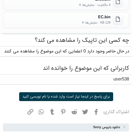
4 مگابایت · نمایش‌ها: 4
EC.bin
128 KB · نمایش‌ها: 4
چه کسی این تاپیک را مشاهده می کند؟
در حال حاضر وجود دارد 0 اعضایی که این موضوع را مشاهده می کنند
کاربرانی که این موضوع را خوانده اند
user538
برای پاسخ در اینجا نیاز است وارد شده یا نام نویسی کنید
فیسبوک
توییتر
ردیت
پینترست
تامبلر
واتسپ
نشانی
اشتراک گذاری:
دانلود بایوس Sony