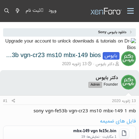
ورود
ثبت نام
دانلود بایوس Sony
sony vgn-fe53b vgn-cr23 ms10 mbx-149 bios
بایوس
آغازگر گفتمان
تاریخ شروع
دکتر بایوس
13 ژانویه 2020
دکتر بایوس
Founder
Admin
13 ژانویه 2020
#1
sony vgn-fe53b vgn-cr23 ms10 mbx-149 1 mb
فایل های ضمیمه
mbx-149 vgn fe15c.bin
1 مگابایت · نمایش‌ها: 19