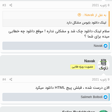
8 ژانویه 2021
#3
به نقل از Navak :
لینک دانلود بایوس مشکل دارد
سلام لینک دانلود چک شد و مشکلی نداره ! موقع دانلود چه خطایی
میده برای شما ؟
واکنش‌ها:
Navak
Navak
عضویت ویژه طلایی
9 ژانویه 2021
#4
الان درست شده ، قبلش پیج HTML دانلود میکرد
واکنش‌ها:
Salimeh Bolboli