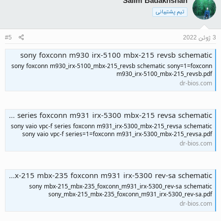
Salim Badakhshan
تیم پشتیبانی
3 ژوئن 2022
#5
sony foxconn m930 irx-5100 mbx-215 revsb schematic
sony foxconn m930_irx-5100_mbx-215_revsb schematic sony=1=foxconn
m930_irx-5100_mbx-215_revsb.pdf
dr-bios.com
sony vaio vpc-f series foxconn m931 irx-5300 mbx-215 revsa schematic
sony vaio vpc-f series foxconn m931_irx-5300_mbx-215_revsa schematic
sony vaio vpc-f series=1=foxconn m931_irx-5300_mbx-215_revsa.pdf
dr-bios.com
sony mbx-215 mbx-235 foxconn m931 irx-5300 rev-sa schematic
sony mbx-215_mbx-235_foxconn_m931_irx-5300_rev-sa schematic
sony_mbx-215_mbx-235_foxconn_m931_irx-5300_rev-sa.pdf
dr-bios.com