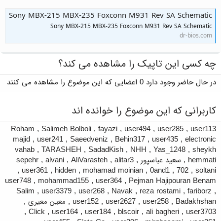
Sony MBX-215 MBX-235 Foxconn M931 Rev SA Schematic
Sony MBX-215 MBX-235 Foxconn M931 Rev SA Schematic
dr-bios.com
چه کسی این تاپیک را مشاهده می کند؟
در حال حاضر وجود دارد 0 اعضایی که این موضوع را مشاهده می کنند
کاربرانی که این موضوع را خوانده اند
Roham
,
Salimeh Bolboli
,
fayazi
,
user494
,
user285
,
user113
majid
,
user241
,
Saeedveniz
,
Behin317
,
user435
,
electronic
vahab
,
TARASHEH
,
SadadKish
,
NHH
,
Yas_1248
,
sheykh
hemmati
,
سعید عباسپور
,
alitar3
,
AliVarasteh
,
alvani
,
sepehr
,
user361
,
hidden
,
mohamad moinian
,
0and1
,
702
,
soltani
user748
,
mohammad155
,
user364
,
Pejman Hajipouran Benam
Salim
,
user3379
,
user268
,
Navak
,
reza rostami
,
fariborz
,
Badakhshan
,
user258
,
user2627
,
user152
,
معین معیری
,
,
Click
,
user164
,
user184
,
blscoir
,
ali bagheri
,
user3703