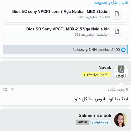
فایل های ضمیمه
Bios EC sony-VPCF1 corei7-Vga Nvidia - MBX-215.bin
128 KB · نمایش‌ها: 149
Bios SB Sony VPCF1 MBX-215 Vga Nvidia.bin
4 مگابایت · نمایش‌ها: 371
واکنش‌ها:
morteza1400
,
NHH
و
fariborz
Navak
عضویت ویژه طلایی
6 ژانویه 2021
#2
لینک دانلود بایوس مشکل دارد
Salimeh Bolboli
تیم پشتیبانی
Admin