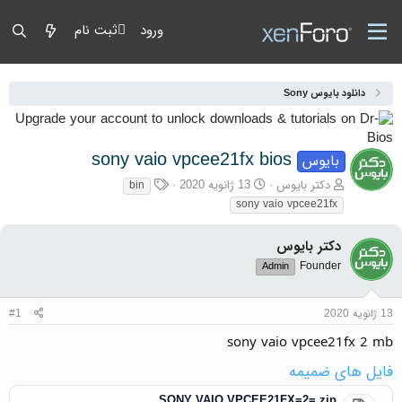
ورود
ثبت نام
دانلود بایوس Sony
sony vaio vpcee21fx bios
بایوس
آغازگر گفتمان
تاریخ شروع
برچسب‌ها
دکتر بایوس
13 ژانویه 2020
bin
sony vaio vpcee21fx
دکتر بایوس
Founder
Admin
13 ژانویه 2020
#1
sony vaio vpcee21fx 2 mb
فایل های ضمیمه
SONY VAIO VPCEE21FX=2=.zip