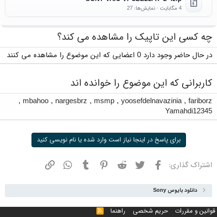
4 مگابایت · نمایش‌ها: 27
چه کسی این تاپیک را مشاهده می کند؟
در حال حاضر وجود دارد 0 اعضایی که این موضوع را مشاهده می کنند
کاربرانی که این موضوع را خوانده اند
,
mbahoo
,
nargesbrz
,
msmp
,
yoosefdelnavazinia
,
fariborz
Yamahdi12345
برای پاسخ در اینجا نیاز است وارد شده یا نام نویسی کنید
فیسبوک
توییتر
ردیت
پینترست
تامبلر
واتسپ
نشانی
اشتراک گذاری:
دانلود بایوس Sony
قوانین و مقررات
حریم شخصی
راهنما
خوراک