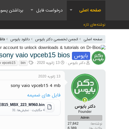
صفحه اصلی
درخواست فایل
برداشتن پسور
نوشته‌های تازه
صفحه اصلی
انجمن تخصصی دکتر بایوس
دانلود بایوس
دانل
sony vaio vpceb15 bios
بایوس
آغازگر گفتمان
تاریخ شروع
برچسب‌ها
دکتر بایوس
13 ژانویه 2020
o vpceb15
bin
13 ژانویه 2020
sony vaio vpceb15 4 mb
فایل های ضمیمه
B15_MBX_223_M960.bin
دکتر بایوس
4 مگابایت · نمایش‌ها: 31
Founder
Admin
نوشته‌ها
27,842
واکنش‌ها
6,389