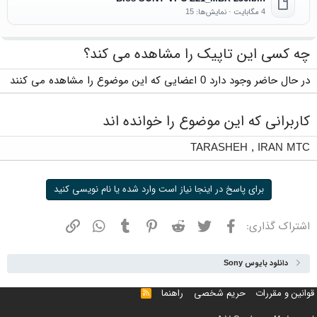
4 مگابایت · نمایش‌ها: 15
چه کسی این تاپیک را مشاهده می کند؟
در حال حاضر وجود دارد 0 اعضایی که این موضوع را مشاهده می کنند
کاربرانی که این موضوع را خوانده اند
TARASHEH
,
IRAN MTC
برای پاسخ در اینجا نیاز است وارد شده یا نام نویسی کنید
فیسبوک
توییتر
ردیت
پینترست
تامبلر
واتسپ
نشانی
اشتراک گذاری:
دانلود بایوس Sony
قوانین و مقررات
حریم شخصی
راهنما
خوراک