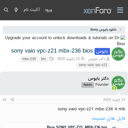
ورود
ثبت نام
دانلود بایوس Sony
sony vaio vpc-z21 mbx-236 bios
بایوس
آغازگر گفتمان
تاریخ شروع
برچسب‌ها
دکتر بایوس
13 ژانویه 2020
mbx-236
bin
sony vaio vpc-z21
دکتر بایوس
Founder
Admin
13 ژانویه 2020
#1
sony vaio vpc-z21 mbx-236 4 mb
فایل های ضمیمه
Bios SONY VPC-Z21_MBX-236.bin