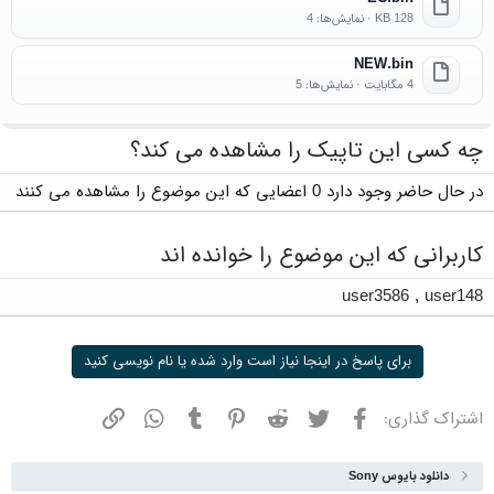
128 KB · نمایش‌ها: 4
NEW.bin
4 مگابایت · نمایش‌ها: 5
چه کسی این تاپیک را مشاهده می کند؟
در حال حاضر وجود دارد 0 اعضایی که این موضوع را مشاهده می کنند
کاربرانی که این موضوع را خوانده اند
user3586
,
user148
برای پاسخ در اینجا نیاز است وارد شده یا نام نویسی کنید
فیسبوک
توییتر
ردیت
پینترست
تامبلر
واتسپ
نشانی
اشتراک گذاری:
دانلود بایوس Sony