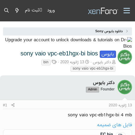
ورود
ثبت نام
دانلود بایوس Sony
sony vaio vpc-eb1hgx-bi bios
بایوس
آغازگر گفتمان
تاریخ شروع
برچسب‌ها
دکتر بایوس
13 ژانویه 2020
bin
sony vaio vpc-eb1hgx-bi
دکتر بایوس
Founder
Admin
13 ژانویه 2020
#1
sony vaio vpc-eb1hgx-bi 4 mb
فایل های ضمیمه
EC.bin