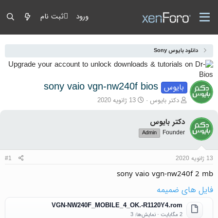
ورود
ثبت نام
دانلود بایوس Sony
sony vaio vgn-nw240f bios
بایوس
آغازگر گفتمان
تاریخ شروع
دکتر بایوس
13 ژانویه 2020
دکتر بایوس
Founder
Admin
13 ژانویه 2020
#1
sony vaio vgn-nw240f 2 mb
فایل های ضمیمه
VGN-NW240F_MOBILE_4_OK.-R1120Y4.rom
2 مگابایت · نمایش‌ها: 3