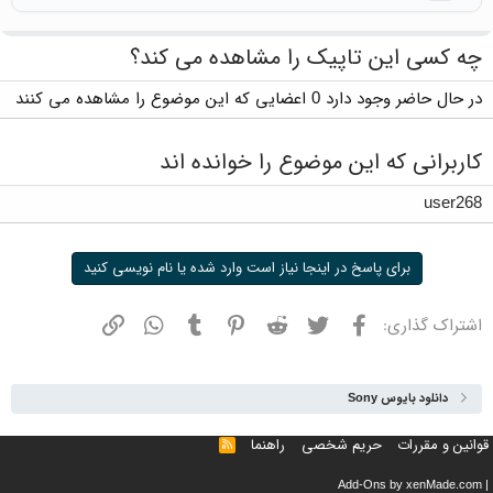
چه کسی این تاپیک را مشاهده می کند؟
در حال حاضر وجود دارد 0 اعضایی که این موضوع را مشاهده می کنند
کاربرانی که این موضوع را خوانده اند
user268
برای پاسخ در اینجا نیاز است وارد شده یا نام نویسی کنید
فیسبوک
توییتر
ردیت
پینترست
تامبلر
واتسپ
نشانی
اشتراک گذاری:
دانلود بایوس Sony
قوانین و مقررات
حریم شخصی
راهنما
خوراک
Add-Ons
by xenMade.com
|