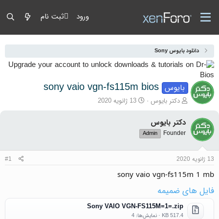
ورود
ثبت نام
دانلود بایوس Sony
sony vaio vgn-fs115m bios
بایوس
آغازگر گفتمان
تاریخ شروع
دکتر بایوس
13 ژانویه 2020
دکتر بایوس
Founder
Admin
13 ژانویه 2020
#1
sony vaio vgn-fs115m 1 mb
فایل های ضمیمه
Sony VAIO VGN-FS115M=1=.zip
517.4 KB · نمایش‌ها: 4