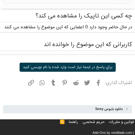
چه کسی این تاپیک را مشاهده می کند؟
در حال حاضر وجود دارد 0 اعضایی که این موضوع را مشاهده می کنند
کاربرانی که این موضوع را خوانده اند
برای پاسخ در اینجا نیاز است وارد شده یا نام نویسی کنید
فیسبوک
توییتر
ردیت
پینترست
تامبلر
واتسپ
نشانی
اشتراک گذاری:
دانلود بایوس Sony
قوانین و مقررات
حریم شخصی
راهنما
خوراک
Add-Ons
by xenMade.com
|