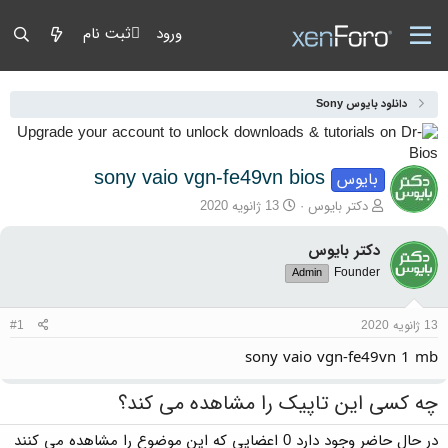
ورود
ثبت نام
دانلود بایوس Sony
sony vaio vgn-fe49vn bios
بایوس
آغازگر گفتمان
تاریخ شروع
دکتر بایوس
13 ژانویه 2020
دکتر بایوس
Founder
Admin
13 ژانویه 2020
#1
sony vaio vgn-fe49vn 1 mb
چه کسی این تاپیک را مشاهده می کند؟
در حال حاضر وجود دارد 0 اعضایی که این موضوع را مشاهده می کنند