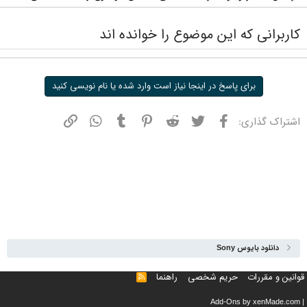
کاربرانی که این موضوع را خوانده اند
برای پاسخ در اینجا نیاز است وارد شده یا نام نویسی کنید
فیسبوک
توییتر
ردیت
پینترست
تامبلر
واتسپ
نشانی
اشتراک گذاری:
دانلود بایوس Sony
قوانین و مقررات
حریم شخصی
راهنما
خوراک
Add-Ons
by xenMade.com
|