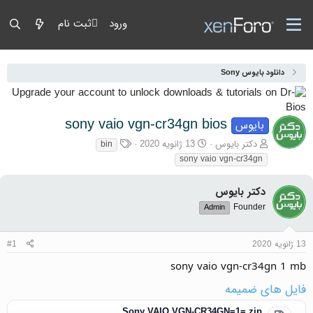
ورود
ثبت نام
دانلود بایوس Sony
sony vaio vgn-cr34gn bios
بایوس
آغازگر گفتمان
تاریخ شروع
برچسب‌ها
دکتر بایوس
13 ژانویه 2020
bin
sony vaio vgn-cr34gn
دکتر بایوس
Founder
Admin
13 ژانویه 2020
#1
sony vaio vgn-cr34gn 1 mb
فایل های ضمیمه
Sony VAIO VGN-CR34GN=1=.zip