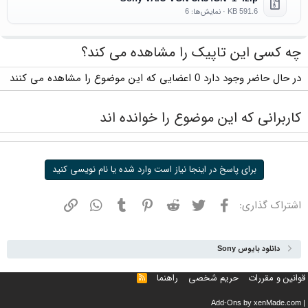
591.6 KB · نمایش‌ها: 6
چه کسی این تاپیک را مشاهده می کند؟
در حال حاضر وجود دارد 0 اعضایی که این موضوع را مشاهده می کنند
کاربرانی که این موضوع را خوانده اند
برای پاسخ در اینجا نیاز است وارد شده یا نام نویسی کنید
فیسبوک
توییتر
ردیت
پینترست
تامبلر
واتسپ
نشانی
اشتراک گذاری:
دانلود بایوس Sony
قوانین و مقررات
حریم شخصی
راهنما
خوراک
Add-Ons
by xenMade.com
|