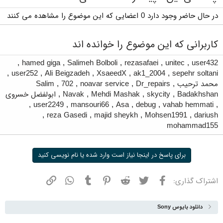
در حال حاضر وجود دارد 0 اعضایی که این موضوع را مشاهده می کنند
کاربرانی که این موضوع را خوانده اند
,
hamed giga
,
Salimeh Bolboli
,
rezasafaei
,
unitec
,
user432
,
user252
,
Ali Beigzadeh
,
XsaeedX
,
ak1_2004
,
sepehr soltani
محمد ترحیب
,
Dr_repairs
,
noavar service
,
702
,
Salim
Badakhshan
,
skycity
,
Mehdi Mashak
,
Navak
,
ابولفضل خسروی
,
user2249
,
mansouri66
,
Asa
,
debug
,
vahab hemmati
,
,
reza Gasedi
,
majid sheykh
,
Mohsen1991
,
dariush
mohammad155
برای پاسخ در اینجا نیاز است وارد شده یا نام نویسی کنید
فیسبوک
توییتر
ردیت
پینترست
تامبلر
واتسپ
نشانی
اشتراک گذاری:
دانلود بایوس Sony