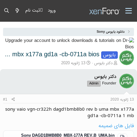
ورود
ثبت نام
دانلود بایوس Sony
sony vaio vgn-cr322h dagd1bmb8b0 rev b uma mbx x177a gd1a -cb-0711a bios
بایوس
آغازگر گفتمان
تاریخ شروع
دکتر بایوس
13 ژانویه 2020
دکتر بایوس
Founder
Admin
13 ژانویه 2020
#1
sony vaio vgn-cr322h dagd1bmb8b0 rev b uma mbx x177a
gd1a -cb-0711a 1 mb
فایل های ضمیمه
Sony DAGD1BMB8B0_MBX-177A REV.B_UMA.bin