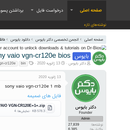
صفحه اصلی
درخواست فایل
برداشتن پسور
نوشته‌های تازه
صفحه اصلی
انجمن تخصصی دکتر بایوس
دانلود بایوس
دانل
ny vaio vgn-cr120e bios
بایوس
آغازگر گفتمان
تاریخ شروع
برچسب‌ها
دکتر بایوس
13 ژانویه 2020
vgn-cr120e
bin
13 ژانویه 2020
sony vaio vgn-cr120e 1 mb
فایل های ضمیمه
VAIO VGN-CR120E=1=.zip
دکتر بایوس
578.3 KB · نمایش‌ها: 4
Founder
Admin
نوشته‌ها
27,839
واکنش‌ها
6,385