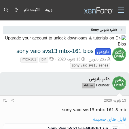
ورود
ثبت نام
دانلود بایوس Sony
sony vaio svs13 mbx-161 bios
بایوس
آغازگر گفتمان
تاریخ شروع
برچسب‌ها
دکتر بایوس
13 ژانویه 2020
mbx-161
bin
sony vaio svs13 series
دکتر بایوس
Founder
Admin
13 ژانویه 2020
#1
sony vaio svs13 mbx-161 8 mb
فایل های ضمیمه
Sony Vaio SVS13=8=MBX-161.zip