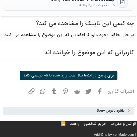
1.5 مگابایت · نمایش‌ها: 4
چه کسی این تاپیک را مشاهده می کند؟
در حال حاضر وجود دارد 0 اعضایی که این موضوع را مشاهده می کنند
کاربرانی که این موضوع را خوانده اند
برای پاسخ در اینجا نیاز است وارد شده یا نام نویسی کنید
فیسبوک
توییتر
ردیت
پینترست
تامبلر
واتسپ
نشانی
اشتراک گذاری:
دانلود بایوس Sony
قوانین و مقررات
حریم شخصی
راهنما
خوراک
Add-Ons
by xenMade.com
|