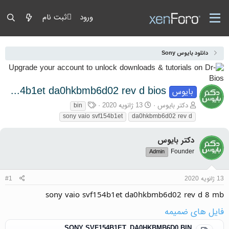
ورود
ثبت نام
دانلود بایوس Sony
sony vaio svf154b1et da0hkbmb6d02 rev d bios
بایوس
آغازگر گفتمان
تاریخ شروع
برچسب‌ها
دکتر بایوس
13 ژانویه 2020
bin
sony vaio svf154b1et
da0hkbmb6d02 rev d
دکتر بایوس
Founder
Admin
13 ژانویه 2020
#1
sony vaio svf154b1et da0hkbmb6d02 rev d 8 mb
فایل های ضمیمه
SONY SVF154B1ET_DA0HKBMB6D0.BIN