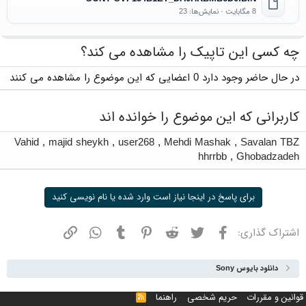
8 مگابایت · نمایش‌ها: 23
چه کسی این تاپیک را مشاهده می کند؟
در حال حاضر وجود دارد 0 اعضایی که این موضوع را مشاهده می کنند
کاربرانی که این موضوع را خوانده اند
Vahid
,
majid sheykh
,
user268
,
Mehdi Mashak
,
Savalan TBZ
hhrrbb
,
Ghobadzadeh
برای پاسخ در اینجا نیاز است وارد شده یا نام نویسی کنید
فیسبوک
توییتر
ردیت
پینترست
تامبلر
واتسپ
نشانی
اشتراک گذاری:
دانلود بایوس Sony
قوانین و مقررات
حریم شخصی
راهنما
خوراک