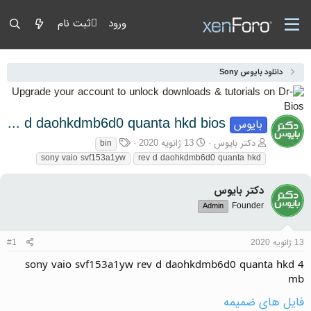
ورود
ثبت نام
دانلود بایوس Sony
sony vaio svf153a1yw rev d daohkdmb6d0 quanta hkd bios
بایوس
آغازگر گفتمان
تاریخ شروع
برچسب‌ها
دکتر بایوس
13 ژانویه 2020
bin
sony vaio svf153a1yw
rev d daohkdmb6d0 quanta hkd
دکتر بایوس
Founder
Admin
13 ژانویه 2020
#1
sony vaio svf153a1yw rev d daohkdmb6d0 quanta hkd 4
mb
فایل های ضمیمه