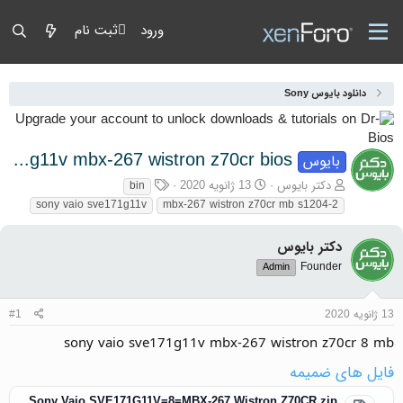
ورود
ثبت نام
دانلود بایوس Sony
sony vaio sve171g11v mbx-267 wistron z70cr bios
بایوس
آغازگر گفتمان
تاریخ شروع
برچسب‌ها
دکتر بایوس
13 ژانویه 2020
bin
sony vaio sve171g11v
mbx-267 wistron z70cr mb s1204-2
دکتر بایوس
Founder
Admin
13 ژانویه 2020
#1
sony vaio sve171g11v mbx-267 wistron z70cr 8 mb
فایل های ضمیمه
Sony Vaio SVE171G11V=8=MBX-267 Wistron Z70CR.zip