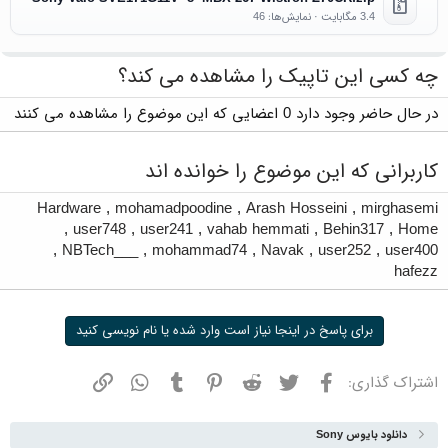
3.4 مگابایت · نمایش‌ها: 46
چه کسی این تاپیک را مشاهده می کند؟
در حال حاضر وجود دارد 0 اعضایی که این موضوع را مشاهده می کنند
کاربرانی که این موضوع را خوانده اند
Hardware
,
mohamadpoodine
,
Arash Hosseini
,
mirghasemi
,
user748
,
user241
,
vahab hemmati
,
Behin317
,
Home
,
NBTech___
,
mohammad74
,
Navak
,
user252
,
user400
hafezz
برای پاسخ در اینجا نیاز است وارد شده یا نام نویسی کنید
فیسبوک
توییتر
ردیت
پینترست
تامبلر
واتسپ
نشانی
اشتراک گذاری:
دانلود بایوس Sony