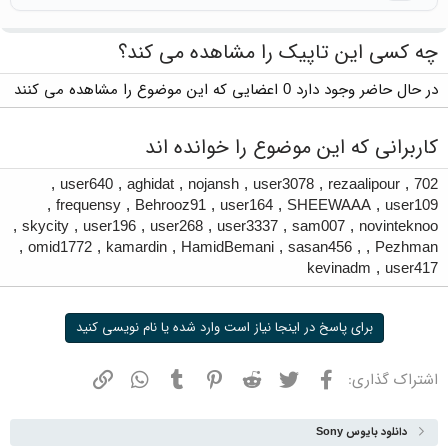
چه کسی این تاپیک را مشاهده می کند؟
در حال حاضر وجود دارد 0 اعضایی که این موضوع را مشاهده می کنند
کاربرانی که این موضوع را خوانده اند
,
user640
,
aghidat
,
nojansh
,
user3078
,
rezaalipour
,
702
,
frequensy
,
Behrooz91
,
user164
,
SHEEWAAA
,
user109
,
skycity
,
user196
,
user268
,
user3337
,
sam007
,
novinteknoo
,
omid1772
,
kamardin
,
HamidBemani
,
sasan456
,
,
Pezhman
kevinadm
,
user417
برای پاسخ در اینجا نیاز است وارد شده یا نام نویسی کنید
فیسبوک
توییتر
ردیت
پینترست
تامبلر
واتسپ
نشانی
اشتراک گذاری:
دانلود بایوس Sony