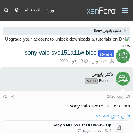
ورود
ثبت نام
دانلود بایوس Sony
sony vaio sve151a11w bios
بایوس
آغازگر گفتمان
تاریخ شروع
دکتر بایوس
13 ژانویه 2020
دکتر بایوس
Founder
Admin
13 ژانویه 2020
#1
sony vaio sve151a11w 8 mb
فایل های ضمیمه
Sony VAIO SVE151A11W=8=.zip
4 مگابایت · نمایش‌ها: 79