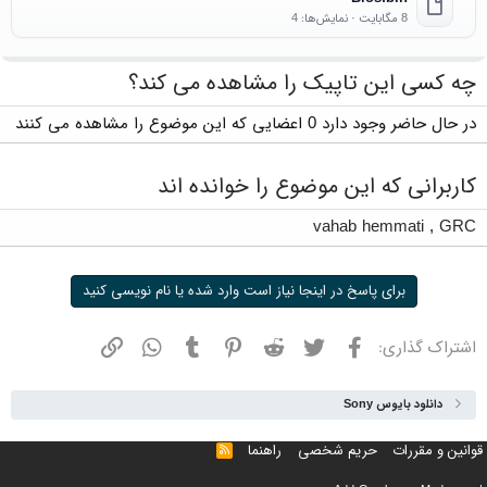
8 مگابایت · نمایش‌ها: 4
چه کسی این تاپیک را مشاهده می کند؟
در حال حاضر وجود دارد 0 اعضایی که این موضوع را مشاهده می کنند
کاربرانی که این موضوع را خوانده اند
vahab hemmati
,
GRC
برای پاسخ در اینجا نیاز است وارد شده یا نام نویسی کنید
فیسبوک
توییتر
ردیت
پینترست
تامبلر
واتسپ
نشانی
اشتراک گذاری:
دانلود بایوس Sony
قوانین و مقررات
حریم شخصی
راهنما
خوراک