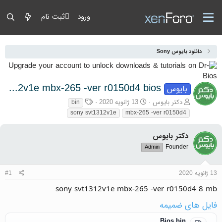
ورود
ثبت نام
دانلود بایوس Sony
sony svt1312v1e mbx-265 -ver r0150d4 bios
بایوس
آغازگر گفتمان
تاریخ شروع
برچسب‌ها
دکتر بایوس
13 ژانویه 2020
bin
sony svt1312v1e
mbx-265 -ver r0150d4
دکتر بایوس
Founder
Admin
13 ژانویه 2020
#1
sony svt1312v1e mbx-265 -ver r0150d4 8 mb
فایل های ضمیمه
Bios.bin