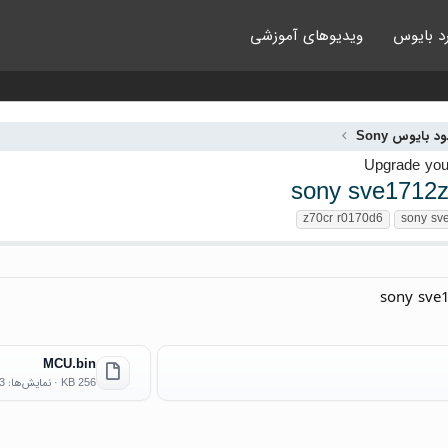
د بایوس
ویدیوهای آموزشی
ود بایوس Sony
sony sve1712z
z70cr r0170d6
sony sv
sony sve
MCU.bin
256 KB · نمایش‌ها: 3