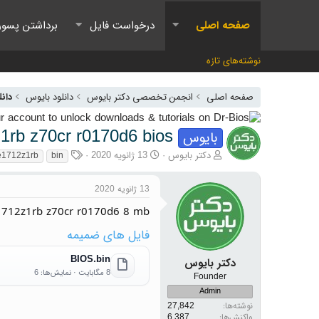
صفحه اصلی
درخواست فایل
برداشتن پسور
نوشته‌های تازه
صفحه اصلی
انجمن تخصصی دکتر بایوس
دانلود بایوس
دانل
1rb z70cr r0170d6 bios
بایوس
آغازگر گفتمان
تاریخ شروع
برچسب‌ها
دکتر بایوس
13 ژانویه 2020
e1712z1rb
bin
13 ژانویه 2020
1712z1rb z70cr r0170d6 8 mb
فایل های ضمیمه
BIOS.bin
دکتر بایوس
8 مگابایت · نمایش‌ها: 6
Founder
Admin
نوشته‌ها
27,842
واکنش‌ها
6,387