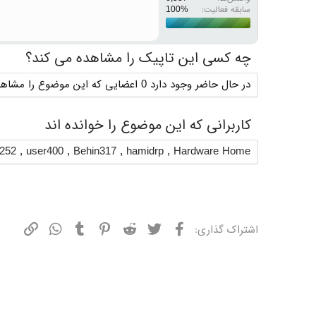
سابقه فعالیت:
چه کسی این تاپیک را مشاهده می کند؟
در حال حاضر وجود دارد 0 اعضایی که این موضوع را مشاهده می کنند
کاربرانی که این موضوع را خوانده اند
r252
,
user400
,
Behin317
,
hamidrp
,
Hardware Home
فیسبوک
توییتر
ردیت
پینترست
تامبلر
واتسپ
نشانی
اشتراک گذاری: