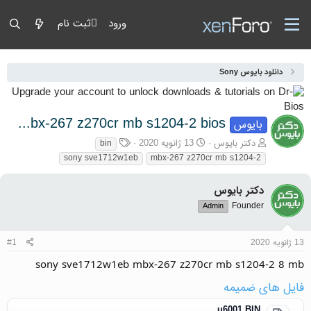
ورود
ثبت نام
دانلود بایوس Sony
sony sve1712w1eb mbx-267 z270cr mb s1204-2 bios
بایوس
آغازگر گفتمان
تاریخ شروع
برچسب‌ها
دکتر بایوس
13 ژانویه 2020
bin
sony sve1712w1eb
mbx-267 z270cr mb s1204-2
دکتر بایوس
Founder
Admin
13 ژانویه 2020
#1
sony sve1712w1eb mbx-267 z270cr mb s1204-2 8 mb
فایل های ضمیمه
u6001.BIN