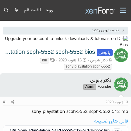
ورود
ثبت نام
دانلود بایوس Sony
sony playstation scph-5552 scph-5552 bios
بایوس
آغازگر گفتمان
تاریخ شروع
برچسب‌ها
دکتر بایوس
13 ژانویه 2020
bin
sony playstation scph-5552
دکتر بایوس
Founder
Admin
13 ژانویه 2020
#1
sony playstation scph-5552 scph-5552 512 mb
فایل های ضمیمه
DR-BIOS.COM_Sony_PlayStation_SCPH-5552=512=SCPH-5552.bin