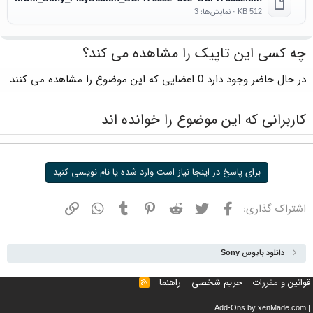
512 KB · نمایش‌ها: 3
چه کسی این تاپیک را مشاهده می کند؟
در حال حاضر وجود دارد 0 اعضایی که این موضوع را مشاهده می کنند
کاربرانی که این موضوع را خوانده اند
برای پاسخ در اینجا نیاز است وارد شده یا نام نویسی کنید
فیسبوک
توییتر
ردیت
پینترست
تامبلر
واتسپ
نشانی
اشتراک گذاری:
دانلود بایوس Sony
قوانین و مقررات
حریم شخصی
راهنما
خوراک
Add-Ons
by xenMade.com
|