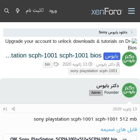
ورود
ثبت نام
دانلود بایوس Sony
sony playstation scph-1001 scph-1001 bios
بایوس
آغازگر گفتمان
تاریخ شروع
برچسب‌ها
دکتر بایوس
13 ژانویه 2020
bin
sony playstation scph-1001
دکتر بایوس
Founder
Admin
13 ژانویه 2020
#1
sony playstation scph-1001 scph-1001 512 mb
فایل های ضمیمه
DR-BIOS.COM_Sony_PlayStation_SCPH-1001=512=SCPH-1001.bin