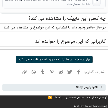
512 KB · نمایش‌ها: 3
چه کسی این تاپیک را مشاهده می کند؟
در حال حاضر وجود دارد 0 اعضایی که این موضوع را مشاهده می کنند
کاربرانی که این موضوع را خوانده اند
برای پاسخ در اینجا نیاز است وارد شده یا نام نویسی کنید
فیسبوک
توییتر
ردیت
پینترست
تامبلر
واتسپ
نشانی
اشتراک گذاری:
دانلود بایوس Sony
قوانین و مقررات
حریم شخصی
راهنما
خوراک
Add-Ons
by xenMade.com
|