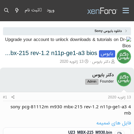
ورود
ثبت نام
دانلود بایوس Sony
sony pcg-81112m m930 mbx-215 rev-1.2 n11p-ge1-a3 bios
بایوس
آغازگر گفتمان
تاریخ شروع
دکتر بایوس
13 ژانویه 2020
دکتر بایوس
Founder
Admin
13 ژانویه 2020
#1
sony pcg-81112m m930 mbx-215 rev-1.2 n11p-ge1-a3 4
mb
فایل های ضمیمه
U23_MBX-215_M930.bin