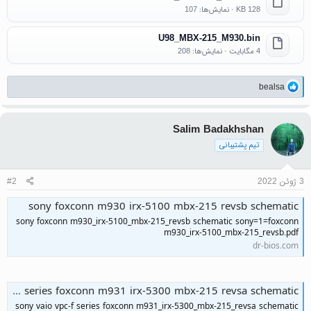
128 KB · نمایش‌ها: 107
U98_MBX-215_M930.bin
4 مگابایت · نمایش‌ها: 208
واکنش‌ها:
bealsa
Salim Badakhshan
تیم پشتیبانی
3 ژوئن 2022
#2
sony foxconn m930 irx-5100 mbx-215 revsb schematic
sony foxconn m930_irx-5100_mbx-215_revsb schematic sony=1=foxconn
m930_irx-5100_mbx-215_revsb.pdf
dr-bios.com
sony vaio vpc-f series foxconn m931 irx-5300 mbx-215 revsa schematic
sony vaio vpc-f series foxconn m931_irx-5300_mbx-215_revsa schematic