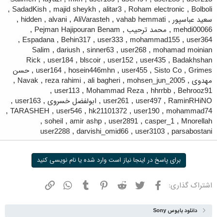
,
SadadKish
,
majid sheykh
,
alitar3
,
Roham electronic
,
Bolboli
سعید عباسپور
,
vahab hemmati
,
AliVarasteh
,
alvani
,
hidden
,
mehdi00066
,
محمد ترحیب
,
Pejman Hajipouran Benam
,
,
Espadana
,
Behin317
,
user333
,
mohammad155
,
user364
Salim
,
dariush
,
sinner63
,
user268
,
mohamad moinian
Rick
,
user184
,
blscoir
,
user152
,
user435
,
Badakhshan
Grimes
,
Sisto Co
,
user455
,
hosein446mhn
,
user164
,
حسن
مهدوی
,
mohsen_jun_2005
,
ali bagheri
,
reza rahimi
,
Navak
,
,
user113
,
Mohammad Reza
,
hhrrbb
,
Behrooz91
RaminRHiNO
,
user497
,
user261
,
ابولفضل خسروی
,
user163
,
,
TARASHEH
,
user546
,
hk21101372
,
user190
,
mohammad74
,
soheil
,
amir ashp
,
user2891
,
casper_1
,
Mnorellah
user2288
,
darvishi_omid66
,
user3103
,
parsabostani
برای پاسخ در اینجا نیاز است وارد شده یا نام نویسی کنید
فیسبوک
توییتر
ردیت
پینترست
تامبلر
واتسپ
نشانی
اشتراک گذاری:
دانلود بایوس Sony