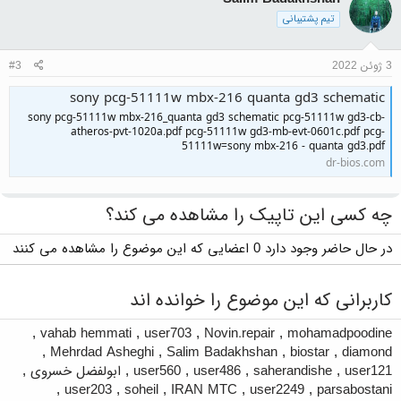
تیم پشتیبانی
3 ژوئن 2022
#3
sony pcg-51111w mbx-216 quanta gd3 schematic
sony pcg-51111w mbx-216_quanta gd3 schematic pcg-51111w gd3-cb-
atheros-pvt-1020a.pdf pcg-51111w gd3-mb-evt-0601c.pdf pcg-
51111w=sony mbx-216 - quanta gd3.pdf
dr-bios.com
چه کسی این تاپیک را مشاهده می کند؟
در حال حاضر وجود دارد 0 اعضایی که این موضوع را مشاهده می کنند
کاربرانی که این موضوع را خوانده اند
,
vahab hemmati
,
user703
,
Novin.repair
,
mohamadpoodine
,
Mehrdad Asheghi
,
Salim Badakhshan
,
biostar
,
diamond
user121
,
saherandishe
,
user486
,
user560
,
ابولفضل خسروی
,
,
user203
,
soheil
,
IRAN MTC
,
user2249
,
parsabostani