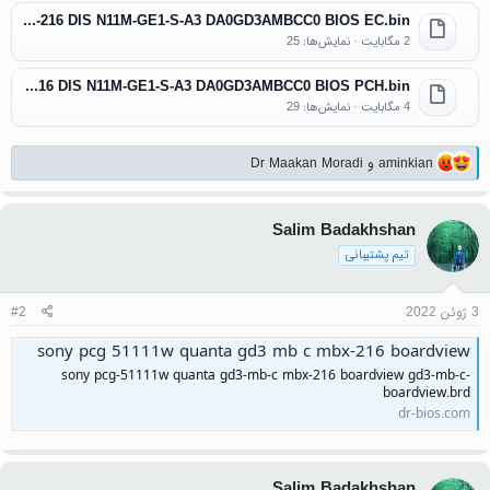
SONY PCG-51111T MBX-216 DIS N11M-GE1-S-A3 DA0GD3AMBCC0 BIOS EC.bin
2 مگابایت · نمایش‌ها: 25
SONY PCG-51111T MBX-216 DIS N11M-GE1-S-A3 DA0GD3AMBCC0 BIOS PCH.bin
4 مگابایت · نمایش‌ها: 29
واکنش‌ها:
aminkian
و
Dr Maakan Moradi
Salim Badakhshan
تیم پشتیبانی
3 ژوئن 2022
#2
sony pcg 51111w quanta gd3 mb c mbx-216 boardview
sony pcg-51111w quanta gd3-mb-c mbx-216 boardview gd3-mb-c-
boardview.brd
dr-bios.com
Salim Badakhshan