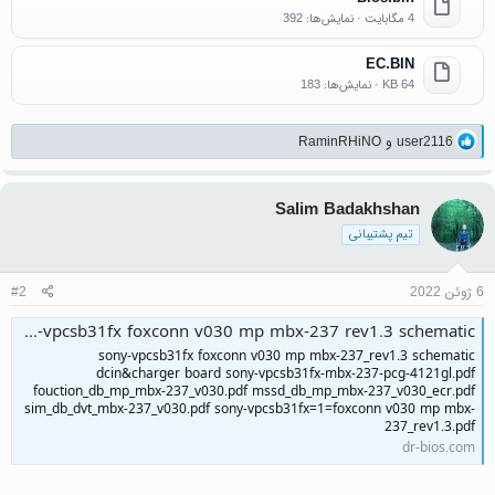
4 مگابایت · نمایش‌ها: 392
EC.BIN
64 KB · نمایش‌ها: 183
واکنش‌ها:
user2116
و
RaminRHiNO
Salim Badakhshan
تیم پشتیبانی
6 ژوئن 2022
#2
sony-vpcsb31fx foxconn v030 mp mbx-237 rev1.3 schematic
sony-vpcsb31fx foxconn v030 mp mbx-237_rev1.3 schematic
dcin&charger board sony-vpcsb31fx-mbx-237-pcg-4121gl.pdf
fouction_db_mp_mbx-237_v030.pdf mssd_db_mp_mbx-237_v030_ecr.pdf
sim_db_dvt_mbx-237_v030.pdf sony-vpcsb31fx=1=foxconn v030 mp mbx-
237_rev1.3.pdf
dr-bios.com