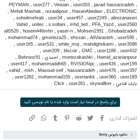
PEYMAN
,
user277
,
Veisian
,
user203
,
javad hassanzadeh
,
,
Mehdi Mashak
,
rezaalipour
,
HasanAbedian
,
ELECTRONIC
,
soheilmehrab
,
user34
,
user457
,
user2249
,
alirezanaseri
Vahid
,
unitec
,
s.soltani
,
mhd_ted
,
PFA_Yazd
,
user2560
ali5520
,
hosein446mhn
,
yaser-n
,
Mohsen1991
,
Ghobadzadeh
,
mohammad74
,
gmorteza25
,
ehssan
,
AliVarasteh
,
user590
,
,
user165
,
user531
,
white_moj
,
mahdighokami
,
user3586
,
user209
,
blscoir
,
GMC
,
user1186
,
user432
Hamid_azarianpour
,
mortezakashki
,
احمدی
,
Behrooz91
,
,
user417
,
mohammaddh65
,
RVISIONpc
,
user435
,
user199
,
vahid
,
mkh
,
Masoud-seif
,
hassanzadeh
,
user476
,
user397
,
user1282
,
mohammad155
,
overtankk
,
user360
,
user189
بابك قناعي
,
skywallker
,
user261
,
Click
برای پاسخ در اینجا نیاز است وارد شده یا نام نویسی کنید
فیسبوک
توییتر
ردیت
پینترست
تامبلر
واتسپ
نشانی
اشتراک گذاری:
دانلود بایوس Sony