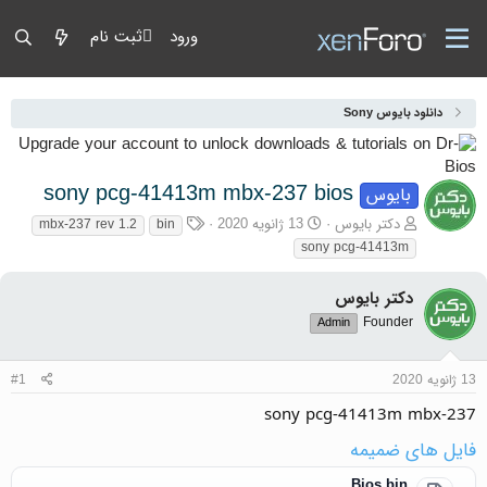
ورود
ثبت نام
دانلود بایوس Sony
sony pcg-41413m mbx-237 bios
بایوس
آغازگر گفتمان
تاریخ شروع
برچسب‌ها
دکتر بایوس
13 ژانویه 2020
mbx-237 rev 1.2
bin
sony pcg-41413m
دکتر بایوس
Founder
Admin
13 ژانویه 2020
#1
sony pcg-41413m mbx-237
فایل های ضمیمه
Bios.bin