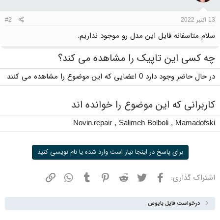
13 اکتبر 2022
#2
سلام متاسفانه فایل این مدل رو موجود نداریم.
چه کسی این تاپیک را مشاهده می کند؟
در حال حاضر وجود دارد 0 اعضایی که این موضوع را مشاهده می کنند
کاربرانی که این موضوع را خوانده اند
Novin.repair
,
Salimeh Bolboli
,
Mamadofski
برای پاسخ در اینجا نیاز است وارد شده یا نام نویسی کنید
فیسبوک
توییتر
ردیت
پینترست
تامبلر
واتسپ
نشانی
اشتراک گذاری:
درخواست فایل بایوس