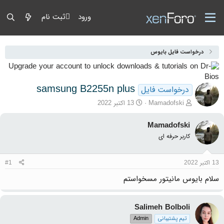
ورود
ثبت نام
درخواست فایل بایوس
samsung B2255n plus
درخواست فایل
آغازگر گفتمان
تاریخ شروع
Mamadofski
13 اکتبر 2022
Mamadofski
کاربر حرفه ای
13 اکتبر 2022
#1
سلام بایوس مانیتور مسخواستم
Salimeh Bolboli
تیم پشتیبانی
Admin