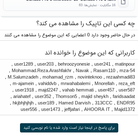
16 مگابایت · نمایش‌ها: 83
چه کسی این تاپیک را مشاهده می کند؟
در حال حاضر وجود دارد 0 اعضایی که این موضوع را مشاهده می کنند
کاربرانی که این موضوع را خوانده اند
,
user1289
,
user203
,
behroozyonesie
,
user241
,
matinpour
,
Mohammad.Reza.Arashfakhr
,
Navak
,
Rasam110
,
mza-54
,
M.Salumzadeh
,
mohamad_rzm
,
novinteknoo
,
rezaahmadi83
,
m-ajamein
,
vahiddvb
,
mrwahabalemi
,
Mnorellah
,
reza_eft
,
user1918
,
majd2247
,
vahab hemmati
,
user457
,
user587
,
ariahatef
,
user352
,
Thomson5
,
majid sheykh
,
faridsaadat
,
hkjbhjhjhjh
,
user189
,
Hamed Darvish
,
313CCC
,
ENDR95
user556
,
user1473
,
jeffjafari
,
AHOORA IT
,
Majid1372
برای پاسخ در اینجا نیاز است وارد شده یا نام نویسی کنید