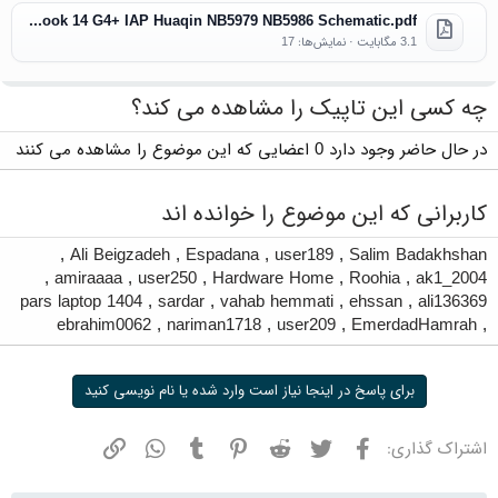
Lenovo ThinkBook 14 G4+ IAP Huaqin NB5979 NB5986 Schematic.pdf
3.1 مگابایت · نمایش‌ها: 17
چه کسی این تاپیک را مشاهده می کند؟
در حال حاضر وجود دارد 0 اعضایی که این موضوع را مشاهده می کنند
کاربرانی که این موضوع را خوانده اند
,
Ali Beigzadeh
,
Espadana
,
user189
,
Salim Badakhshan
,
amiraaaa
,
user250
,
Hardware Home
,
Roohia
,
ak1_2004
pars laptop 1404
,
sardar
,
vahab hemmati
,
ehssan
,
ali136369
ebrahim0062
,
nariman1718
,
user209
,
EmerdadHamrah
,
برای پاسخ در اینجا نیاز است وارد شده یا نام نویسی کنید
فیسبوک
توییتر
ردیت
پینترست
تامبلر
واتسپ
نشانی
اشتراک گذاری: