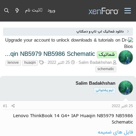
ورود
ثبت نام
دانلود شماتیک لپ تاپ و دسکتاپ
Lenovo ThinkBook 14 G4+ IAP Huaqin NB5979 NB5986 Schematic
شماتیک
آغازگر گفتمان
تاریخ شروع
برچسب‌ها
Salim Badakhshan
25 اکتبر 2022
lenove
huaqin
schematic
Salim Badakhshan
تیم پشتیبانی
25 اکتبر 2022
#1
Lenovo ThinkBook 14 G4+ IAP Huaqin NB5979 NB5986
Schematic
فایل های ضمیمه