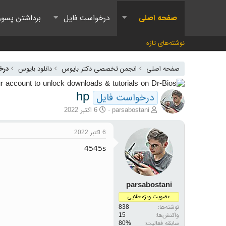
صفحه اصلی
درخواست فایل
برداشتن پسور
نوشته‌های تازه
صفحه اصلی
انجمن تخصصی دکتر بایوس
دانلود بایوس
درخ
hp
درخواست فایل
آغازگر گفتمان
تاریخ شروع
parsabostani
6 اکتبر 2022
6 اکتبر 2022
4545s
parsabostani
عضویت ویژه طلایی
نوشته‌ها
838
واکنش‌ها
15
سابقه فعالیت: