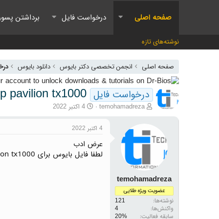
صفحه اصلی
درخواست فایل
برداشتن پسور
نوشته‌های تازه
صفحه اصلی
انجمن تخصصی دکتر بایوس
دانلود بایوس
درخ
p pavilion tx1000
درخواست فایل
آغازگر گفتمان
تاریخ شروع
temohamadreza
4 اکتبر 2022
4 اکتبر 2022
عرض ادب
لطفا فایل بایوس برای hp pavilion tx1000
temohamadreza
عضویت ویژه طلایی
نوشته‌ها
121
واکنش‌ها
4
سابقه فعالیت: