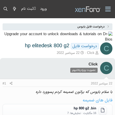
ورود
ثبت نام
درخواست فایل بایوس
hp elitedesk 800 g2
درخواست فایل
C
آغازگر گفتمان
تاریخ شروع
Click
22 سپتامبر 2022
Click
C
عضویت ویژه پلاتنیوم
22 سپتامبر 2022
#1
با سلام بایوس که براتون ضمیمه کردم پسوورد داره
فایل های ضمیمه
hp 800 g2 .bin
16 مگابایت · نمایش‌ها: 7