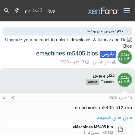
ورود
ثبت نام
دانلود بایوس سایر برندها
emachines m5405 bios
بایوس
آغازگر گفتمان
تاریخ شروع
دکتر بایوس
13 ژانویه 2020
دکتر بایوس
Founder
Admin
13 ژانویه 2020
#1
emachines m5405 512 mb
فایل های ضمیمه
eMachines M5405.bin
512 KB · نمایش‌ها: 1