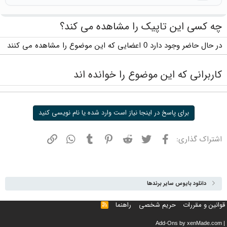
چه کسی این تاپیک را مشاهده می کند؟
در حال حاضر وجود دارد 0 اعضایی که این موضوع را مشاهده می کنند
کاربرانی که این موضوع را خوانده اند
برای پاسخ در اینجا نیاز است وارد شده یا نام نویسی کنید
فیسبوک
توییتر
ردیت
پینترست
تامبلر
واتسپ
نشانی
اشتراک گذاری:
دانلود بایوس سایر برندها
قوانین و مقررات
حریم شخصی
راهنما
خوراک
Add-Ons
by xenMade.com
|