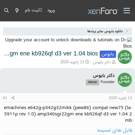
ورود
ثبت نام
دانلود بایوس سایر برندها
emachines e642g-p342g32mikk (pew86) compal new75 (la-5911p rev 1.0) amp340sgr22gm ene kb926qf d3 ver 1.04 bios
بایوس
آغازگر گفتمان
تاریخ شروع
دکتر بایوس
13 ژانویه 2020
دکتر بایوس
Founder
Admin
13 ژانویه 2020
#1
emachines e642g-p342g32mikk (pew86) compal new75 (la-
5911p rev 1.0) amp340sgr22gm ene kb926qf d3 ver 1.04 2
mb
فایل های ضمیمه