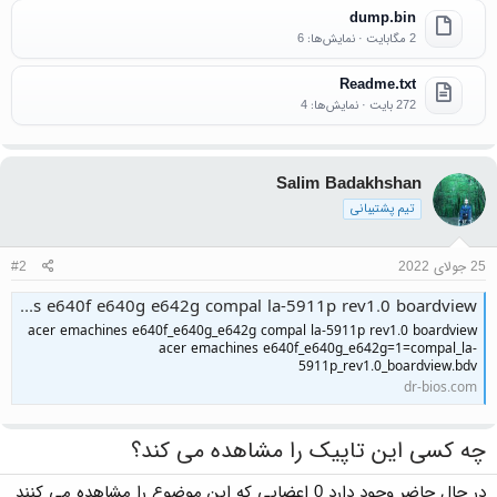
dump.bin
2 مگابایت · نمایش‌ها: 6
Readme.txt
272 بایت · نمایش‌ها: 4
Salim Badakhshan
تیم پشتیبانی
25 جولای 2022
#2
acer emachines e640f e640g e642g compal la-5911p rev1.0 boardview
acer emachines e640f_e640g_e642g compal la-5911p rev1.0 boardview
acer emachines e640f_e640g_e642g=1=compal_la-
5911p_rev1.0_boardview.bdv
dr-bios.com
چه کسی این تاپیک را مشاهده می کند؟
در حال حاضر وجود دارد 0 اعضایی که این موضوع را مشاهده می کنند