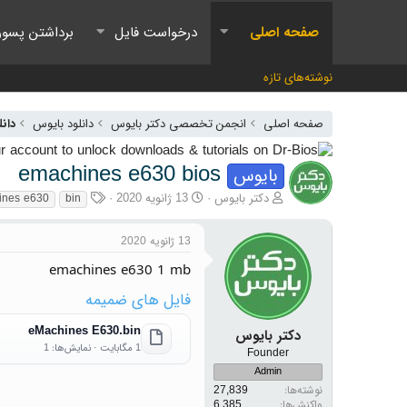
صفحه اصلی
درخواست فایل
برداشتن پسور
نوشته‌های تازه
صفحه اصلی
انجمن تخصصی دکتر بایوس
دانلود بایوس
دان
emachines e630 bios
بایوس
آغازگر گفتمان
تاریخ شروع
برچسب‌ها
دکتر بایوس
13 ژانویه 2020
ines e630
bin
13 ژانویه 2020
emachines e630 1 mb
فایل های ضمیمه
eMachines E630.bin
دکتر بایوس
1 مگابایت · نمایش‌ها: 1
Founder
Admin
نوشته‌ها
27,839
واکنش‌ها
6,385