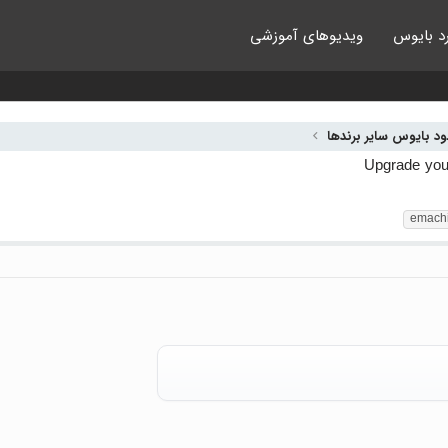
د بایوس
ویدیوهای آموزشی
لود بایوس سایر برندها
emach