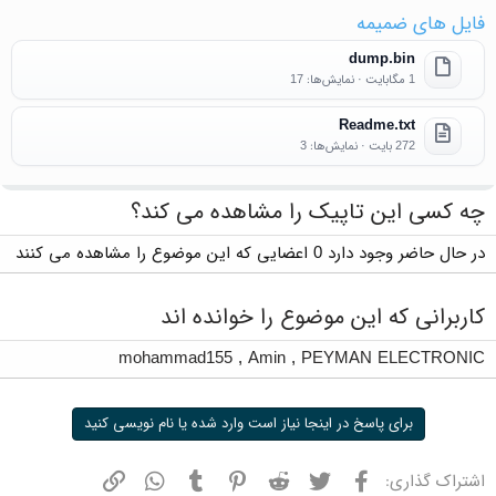
فایل های ضمیمه
dump.bin
1 مگابایت · نمایش‌ها: 17
Readme.txt
272 بایت · نمایش‌ها: 3
چه کسی این تاپیک را مشاهده می کند؟
در حال حاضر وجود دارد 0 اعضایی که این موضوع را مشاهده می کنند
کاربرانی که این موضوع را خوانده اند
mohammad155
,
Amin
,
PEYMAN ELECTRONIC
برای پاسخ در اینجا نیاز است وارد شده یا نام نویسی کنید
فیسبوک
توییتر
ردیت
پینترست
تامبلر
واتسپ
نشانی
اشتراک گذاری: