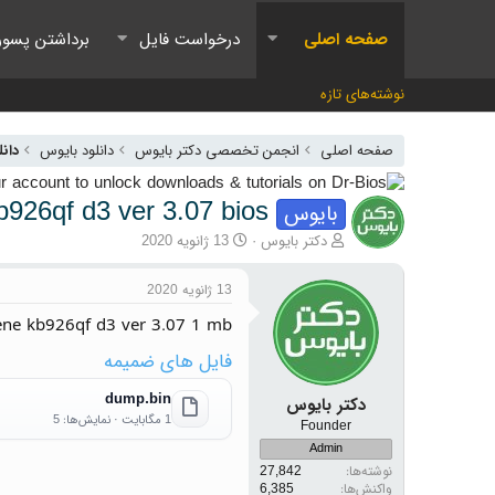
صفحه اصلی
درخواست فایل
برداشتن پسور
نوشته‌های تازه
صفحه اصلی
انجمن تخصصی دکتر بایوس
دانلود بایوس
دان
 ene kb926qf d3 ver 3.07 bios
بایوس
آغازگر گفتمان
تاریخ شروع
دکتر بایوس
13 ژانویه 2020
13 ژانویه 2020
ene kb926qf d3 ver 3.07 1 mb
فایل های ضمیمه
dump.bin
دکتر بایوس
1 مگابایت · نمایش‌ها: 5
Founder
Admin
نوشته‌ها
27,842
واکنش‌ها
6,385