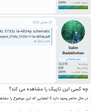
سابقه فعالیت:
25 جولای 2022
34z 5735z la-4854p schematic
_aspire_5734z_5735z=1=la-4854p.pdf
dr-bios.com
Salim
Badakhshan
تیم پشتیبانی
نوشته‌ها
13,276
واکنش‌ها
428
سابقه فعالیت:
چه کسی این تاپیک را مشاهده می کند؟
در حال حاضر وجود دارد 0 اعضایی که این موضوع را مشاهده می کنند