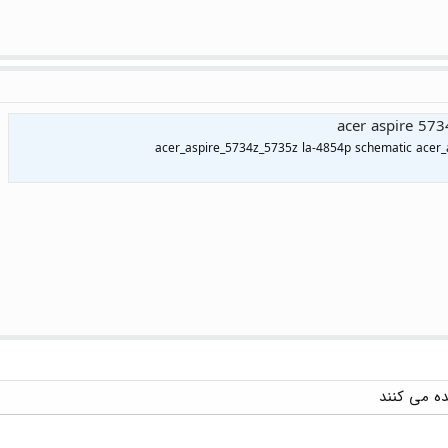
acer aspire 57
acer_aspire_5734z_5735z la-4854p schematic acer