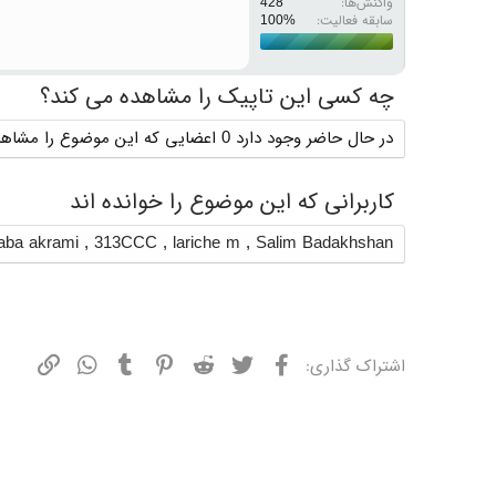
واکنش‌ها
428
سابقه فعالیت:
چه کسی این تاپیک را مشاهده می کند؟
در حال حاضر وجود دارد 0 اعضایی که این موضوع را مشاهده می کنند
کاربرانی که این موضوع را خوانده اند
aba akrami
,
313CCC
,
lariche m
,
Salim Badakhshan
فیسبوک
توییتر
ردیت
پینترست
تامبلر
واتسپ
نشانی
اشتراک گذاری: