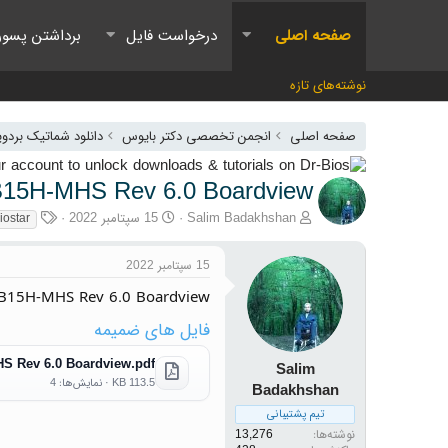
صفحه اصلی
درخواست فایل
برداشتن پسور
نوشته‌های تازه
صفحه اصلی
انجمن تخصصی دکتر بایوس
دانلود شماتیک بردو
IB15H-MHS Rev 6.0 Boardview
آغازگر گفتمان
تاریخ شروع
برچسب‌
Salim Badakhshan
15 سپتامبر 2022
iostar
15 سپتامبر 2022
IB15H-MHS Rev 6.0 Boardview
فایل های ضمیمه
HS Rev 6.0 Boardview.pdf
Salim
113.5 KB · نمایش‌ها: 4
Badakhshan
تیم پشتیبانی
نوشته‌ها
13,276