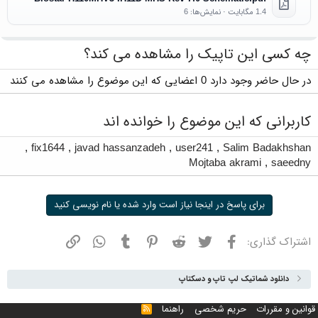
1.4 مگابایت · نمایش‌ها: 6
چه کسی این تاپیک را مشاهده می کند؟
در حال حاضر وجود دارد 0 اعضایی که این موضوع را مشاهده می کنند
کاربرانی که این موضوع را خوانده اند
,
fix1644
,
javad hassanzadeh
,
user241
,
Salim Badakhshan
Mojtaba akrami
,
saeedny
برای پاسخ در اینجا نیاز است وارد شده یا نام نویسی کنید
فیسبوک
توییتر
ردیت
پینترست
تامبلر
واتسپ
نشانی
اشتراک گذاری:
دانلود شماتیک لپ تاپ و دسکتاپ
قوانین و مقررات
حریم شخصی
راهنما
خوراک