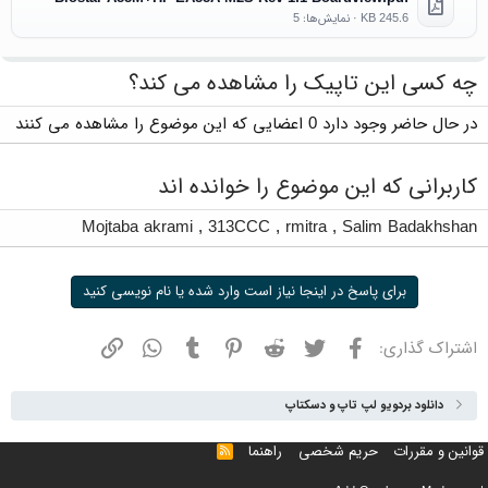
245.6 KB · نمایش‌ها: 5
چه کسی این تاپیک را مشاهده می کند؟
در حال حاضر وجود دارد 0 اعضایی که این موضوع را مشاهده می کنند
کاربرانی که این موضوع را خوانده اند
Mojtaba akrami
,
313CCC
,
rmitra
,
Salim Badakhshan
برای پاسخ در اینجا نیاز است وارد شده یا نام نویسی کنید
فیسبوک
توییتر
ردیت
پینترست
تامبلر
واتسپ
نشانی
اشتراک گذاری:
دانلود بردویو لپ تاپ و دسکتاپ
قوانین و مقررات
حریم شخصی
راهنما
خوراک