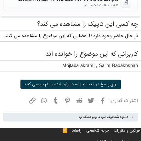
664.8 KB · نمایش‌ها: 2
چه کسی این تاپیک را مشاهده می کند؟
در حال حاضر وجود دارد 0 اعضایی که این موضوع را مشاهده می کنند
کاربرانی که این موضوع را خوانده اند
Mojtaba akrami
,
Salim Badakhshan
برای پاسخ در اینجا نیاز است وارد شده یا نام نویسی کنید
فیسبوک
توییتر
ردیت
پینترست
تامبلر
واتسپ
نشانی
اشتراک گذاری:
دانلود شماتیک لپ تاپ و دسکتاپ
قوانین و مقررات
حریم شخصی
راهنما
خوراک