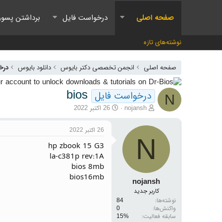
صفحه اصلی
درخواست فایل
برداشتن پسور
نوشته‌های تازه
صفحه اصلی
انجمن تخصصی دکتر بایوس
دانلود بایوس
درخ
bios
درخواست فایل
N
آغازگر گفتمان
تاریخ شروع
nojansh
26 اکتبر 2022
26 اکتبر 2022
N
hp zbook 15 G3
la-c381p rev:1A
bios 8mb
bios16mb
nojansh
کاربر جدید
نوشته‌ها
84
واکنش‌ها
0
سابقه فعالیت: