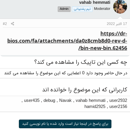
vahab hemmati
Moderator
تیم پشتیبانی
Admin
17 اکتبر 2022
#2
https://dr-
bios.com/fa/attachments/da0z8cmb8d0-rev-d-
bin-new-bin.62456/
چه کسی این تاپیک را مشاهده می کند؟
در حال حاضر وجود دارد 0 اعضایی که این موضوع را مشاهده می کنند
کاربرانی که این موضوع را خوانده اند
,
user435
,
debug
,
Navak
,
vahab hemmati
,
user2932
hamid2925
,
user2156
برای پاسخ در اینجا نیاز است وارد شده یا نام نویسی کنید