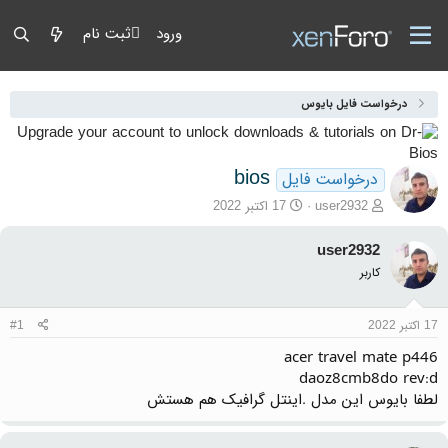
ورود
ثبت نام
درخواست فایل بایوس
bios
درخواست فایل
آغازگر گفتمان
تاریخ شروع
user2932
17 اکتبر 2022
user2932
کاربر
17 اکتبر 2022
#1
acer travel mate p446
daoz8cmb8do rev:d
لطفا بایوس این مدل .اینتل گرافیک هم هستش