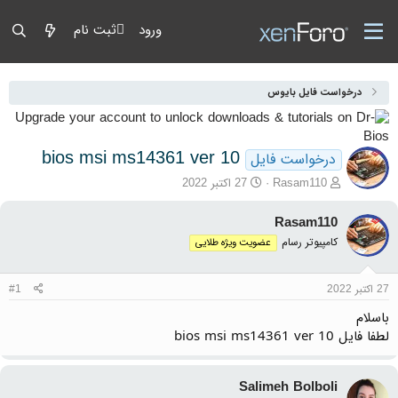
ورود
ثبت نام
درخواست فایل بایوس
bios msi ms14361 ver 10
درخواست فایل
آغازگر گفتمان
تاریخ شروع
Rasam110
27 اکتبر 2022
Rasam110
کامپیوتر رسام
عضویت ویژه طلایی
27 اکتبر 2022
#1
باسلام
لطفا فایل bios msi ms14361 ver 10
Salimeh Bolboli