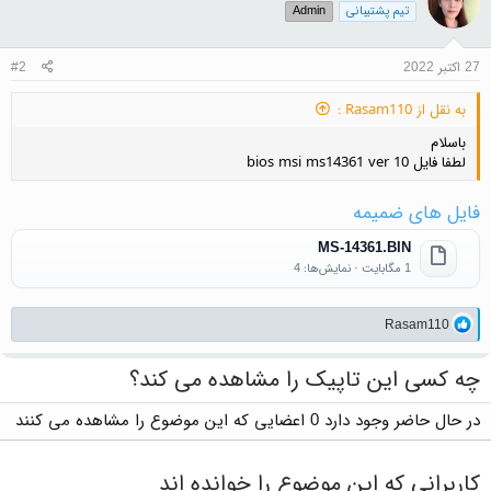
تیم پشتیبانی
Admin
27 اکتبر 2022
#2
به نقل از Rasam110 :
باسلام
لطفا فایل bios msi ms14361 ver 10
فایل های ضمیمه
MS-14361.BIN
1 مگابایت · نمایش‌ها: 4
واکنش‌ها:
Rasam110
چه کسی این تاپیک را مشاهده می کند؟
در حال حاضر وجود دارد 0 اعضایی که این موضوع را مشاهده می کنند
کاربرانی که این موضوع را خوانده اند